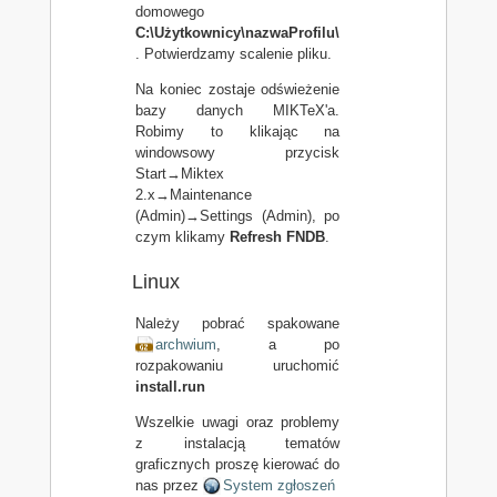
domowego
C:\Użytkownicy\nazwaProfilu\
. Potwierdzamy scalenie pliku.
Na koniec zostaje odświeżenie
bazy danych MIKTeX'a.
Robimy to klikając na
windowsowy przycisk
Start→Miktex
2.x→Maintenance
(Admin)→Settings (Admin), po
czym klikamy
Refresh FNDB
.
Linux
Należy pobrać spakowane
archwium
, a po
rozpakowaniu uruchomić
install.run
Wszelkie uwagi oraz problemy
z instalacją tematów
graficznych proszę kierować do
nas przez
System zgłoszeń