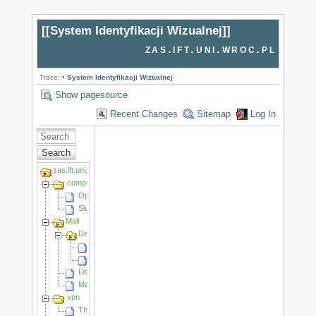
[[
System Identyfikacji Wizualnej
]]
zas.ift.uni.wroc.pl
Trace:
•
System Identyfikacji Wizualnej
Show pagesource
Recent Changes
Sitemap
Log In
Search
zas.ift.uni.wroc.pl
computing_cluster
OpenFoam
Slurm
Mail
Desktop mail client configuration
Adding another account
How to migrate emails
Listy dystrybucyjne/Mailing lists
Mail webclients
vpn
The University VPN